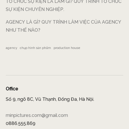
TỔ CHỨC SỰ KIỆN LÀ LÀM GÌ? QUY TRÌNH TỔ CHỨC
SỰ KIỆN CHUYÊN NGHIỆP.
AGENCY LÀ GÌ? QUY TRÌNH LÀM VIỆC CỦA AGENCY
NHƯ THẾ NÀO?
agency
chụp hình sản phẩm
production house
Office
Số 9, ngõ 8C, Vũ Thạnh, Đống Đa, Hà Nội.
minpictures.com@gmail.com
0886.555.869