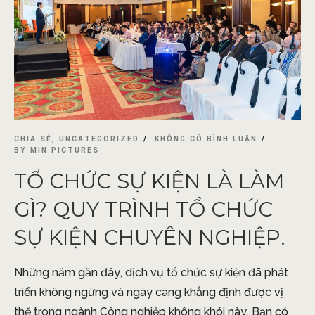
CHIA SẺ
,
UNCATEGORIZED
KHÔNG CÓ BÌNH LUẬN
BY
MIN PICTURES
TỔ CHỨC SỰ KIỆN LÀ LÀM
GÌ? QUY TRÌNH TỔ CHỨC
SỰ KIỆN CHUYÊN NGHIỆP.
Những năm gần đây, dịch vụ tổ chức sự kiện đã phát
triển không ngừng và ngày càng khẳng định được vị
thế trong ngành Công nghiệp không khói này. Bạn có