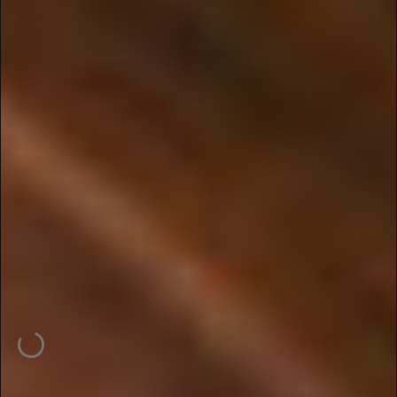
L
L
D
O
O
R