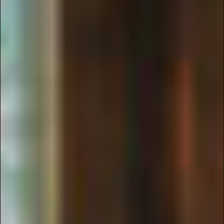
PHOTOGRAPHY
Melia
BaVi
Mountain
Retreat