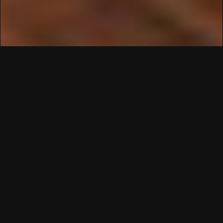
W
C
S
N
Cách Hà Nội 55km, Melia BaVi Mountain Retreat là
resort ẩn mình trong khuôn viên của rừng quốc gia
Ba Vì và chẳng cần đi đâu xa, bạn cũng có thể tận
hưởng khí hậu 4 mùa trong một ngày vô cùng rõ rệt.
Nằm trên độ cao 600m trên mặt nước biển, được