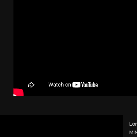
Lon
MIN