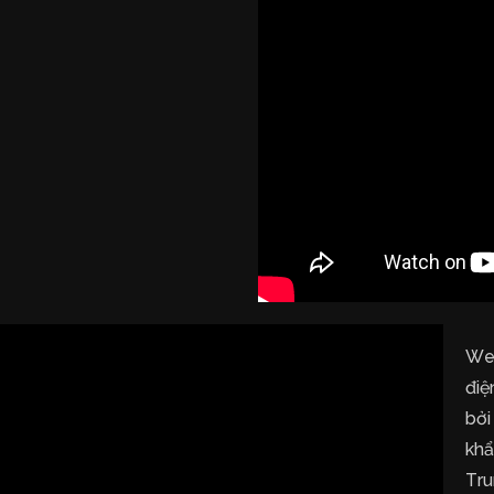
Web
điệ
bởi
khẩ
Tru