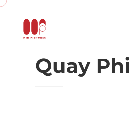
Quay
Ph