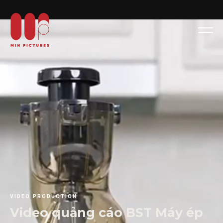
VIDEO
PRODUCTION
Video
quảng
cáo
BST
Máy
ép