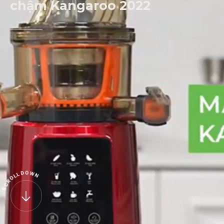
chậm
Kangaroo
2022
O
D
W
L
N
L
O
R
C
S