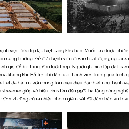
ệnh viện điều trị đặc biệt càng khó hơn. Muốn có được những
trên công trường. Để đưa bệnh viện đi vào hoạt động, ngoài x
h giờ đổ bê tông, đan lưới thép. Người ghi hình lắp đặt cam
oà không khí. Hỗ trợ chỉ dẫn các thành viên trong quá trình q
ettel đã bật mí với chúng tôi nhiều điều đặc biệt như: bệnh 
streamer giúp vô hiệu virus lên đến 99%, hạ tầng công nghệ t
c đơn vị cũng cử ra nhiều nhóm giám sát để đảm bảo an toàn