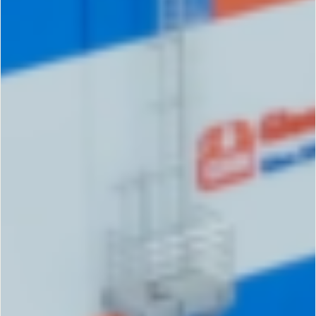
DOANH
NGHIỆP
GHN