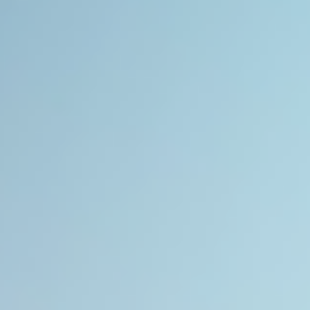
am
An
Group