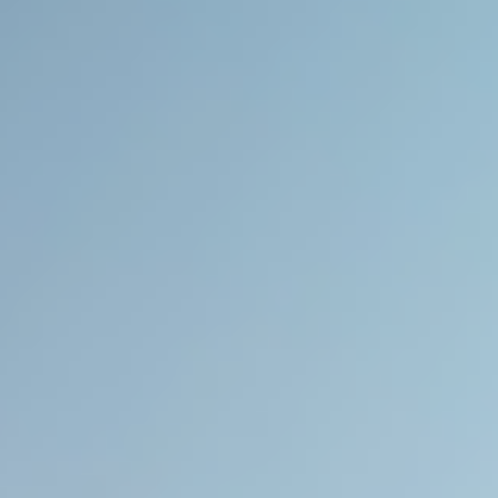
Kỷ
niệm
15
năm
thành
lập
N